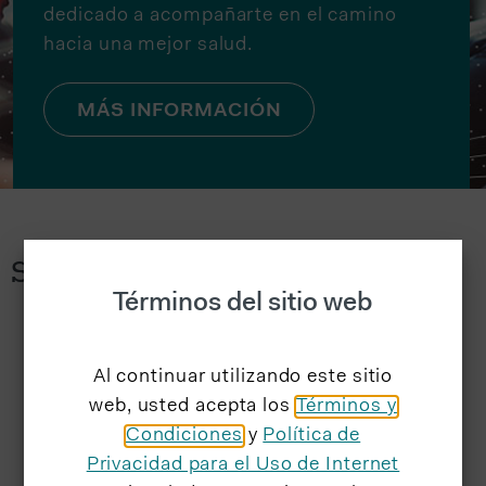
dedicado a acompañarte en el camino
hacia una mejor salud.
MÁS INFORMACIÓN
SERVICIOS QUE OFRECEMOS
Términos del sitio web
Al continuar utilizando este sitio
web, usted acepta los
Términos y
Condiciones
y
Política de
Privacidad para el Uso de Internet
ATENCIÓN PRIMARIA